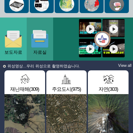
보도자료
자료실
View all
위성영상...우리 위성으로 촬영하였습니다.
재난재해(309)
주요도시(975)
자연(303)