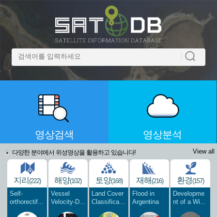
영상검색
영상분석
View all
다양한 분야에서 위성영상을 활용하고 있습니다!
지리
해양
토양
재해
환경
(222)
(102)
(168)
(216)
(157)
Self-
Vessel
Land Cover
Flood in
Developme
orthorectif...
Velocity-D...
Classifica...
Argentina
nt of a Wi...