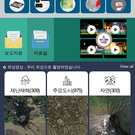
보도자료
자료실
View all
위성영상...우리 위성으로 촬영하였습니다.
재난재해(309)
주요도시(975)
자연(303)