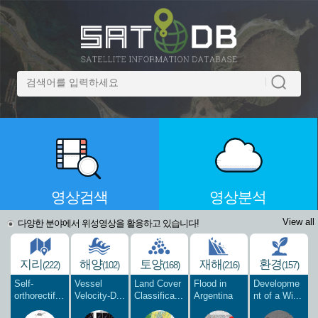
영상검색
영상분석
View all
다양한 분야에서 위성영상을 활용하고 있습니다!
지리
해양
토양
재해
환경
(222)
(102)
(168)
(216)
(157)
Self-
Vessel
Land Cover
Flood in
Developme
orthorectif...
Velocity-D...
Classifica...
Argentina
nt of a Wi...