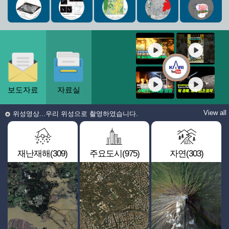
보도자료
자료실
View all
위성영상...우리 위성으로 촬영하였습니다.
재난재해(309)
주요도시(975)
자연(303)