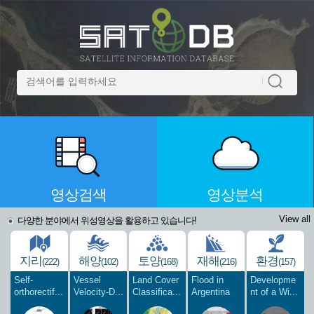
영상검색
영상분석
View all
다양한 분야에서 위성영상을 활용하고 있습니다!
지리
해양
토양
재해
환경
(222)
(102)
(168)
(216)
(157)
Self-
Vessel
Land Cover
Flood in
Developme
orthorectif...
Velocity-D...
Classifica...
Argentina
nt of a Wi...