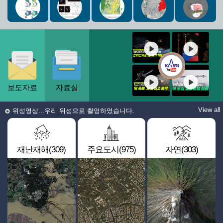
보도자료
자료실
View all
위성영상...우리 위성으로 촬영하였습니다.
재난재해(309)
주요도시(975)
자연(303)