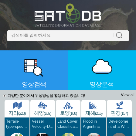
영상검색
영상분석
View all
다양한 분야에서 위성영상을 활용하고 있습니다!
지리
해양
토양
재해
환경
(223)
(102)
(168)
(216)
(157)
Terrain-
Vessel
Land Cover
Flood in
Developme
type-spec...
Velocity-D...
Classifica...
Argentina
nt of a Wi...