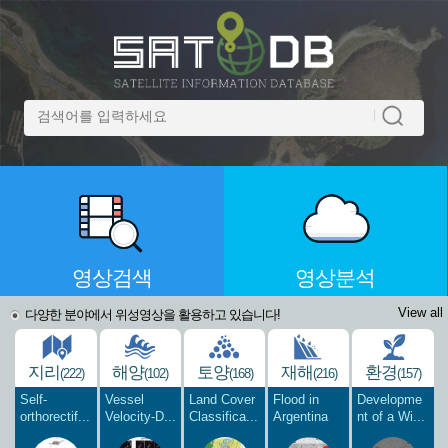
영상검색
영상분석
View all
다양한 분야에서 위성영상을 활용하고 있습니다!
지리
해양
토양
재해
환경
(222)
(102)
(168)
(216)
(157)
Self-
Vessel
Land Cover
Flood in
Developme
orthorectif...
Velocity-D...
Classifica...
Argentina
nt of a Wi...