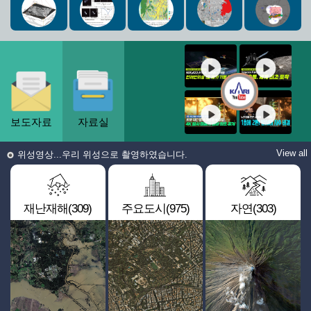
보도자료
자료실
View all
위성영상...우리 위성으로 촬영하였습니다.
재난재해(309)
주요도시(975)
자연(303)