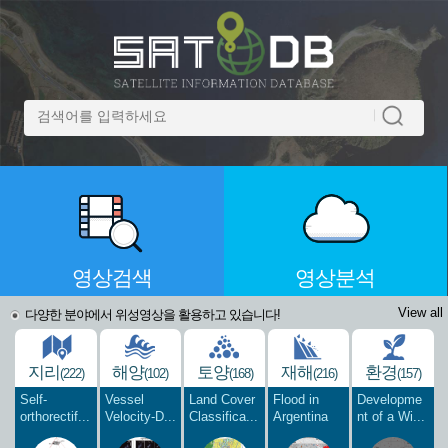
영상검색
영상분석
View all
다양한 분야에서 위성영상을 활용하고 있습니다!
지리
해양
토양
재해
환경
(222)
(102)
(168)
(216)
(157)
Self-
Vessel
Land Cover
Flood in
Developme
orthorectif...
Velocity-D...
Classifica...
Argentina
nt of a Wi...