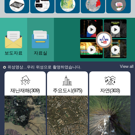
보도자료
자료실
View all
위성영상...우리 위성으로 촬영하였습니다.
재난재해(309)
주요도시(975)
자연(303)