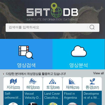
영상검색
영상분석
View all
다양한 분야에서 위성영상을 활용하고 있습니다!
지리
해양
토양
재해
환경
(222)
(102)
(168)
(216)
(157)
Self-
Vessel
Land Cover
Flood in
Developme
orthorectif...
Velocity-D...
Classifica...
Argentina
nt of a Wi...