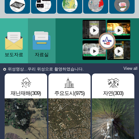
보도자료
자료실
View all
위성영상...우리 위성으로 촬영하였습니다.
재난재해(309)
주요도시(975)
자연(303)