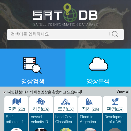
영상검색
영상분석
View all
다양한 분야에서 위성영상을 활용하고 있습니다!
지리
해양
토양
재해
환경
(222)
(102)
(168)
(216)
(157)
Self-
Vessel
Land Cover
Flood in
Developme
orthorectif...
Velocity-D...
Classifica...
Argentina
nt of a Wi...