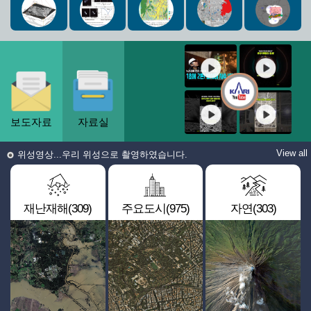
보도자료
자료실
View all
위성영상...우리 위성으로 촬영하였습니다.
재난재해(309)
주요도시(975)
자연(303)