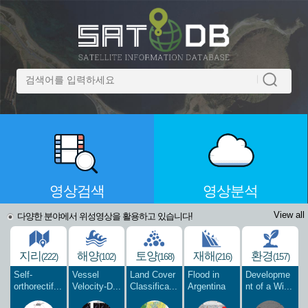
영상검색
영상분석
View all
다양한 분야에서 위성영상을 활용하고 있습니다!
지리
해양
토양
재해
환경
(222)
(102)
(168)
(216)
(157)
Self-
Vessel
Land Cover
Flood in
Developme
orthorectif...
Velocity-D...
Classifica...
Argentina
nt of a Wi...