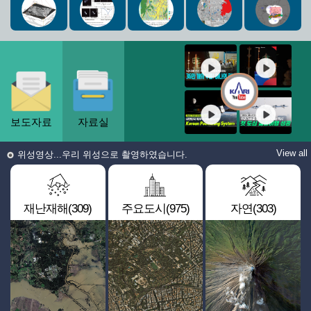
보도자료
자료실
View all
위성영상...우리 위성으로 촬영하였습니다.
재난재해(309)
주요도시(975)
자연(303)