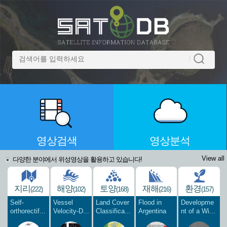
영상검색
영상분석
View all
다양한 분야에서 위성영상을 활용하고 있습니다!
지리
해양
토양
재해
환경
(222)
(102)
(168)
(216)
(157)
Self-
Vessel
Land Cover
Flood in
Developme
orthorectif...
Velocity-D...
Classifica...
Argentina
nt of a Wi...