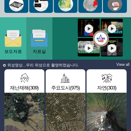
보도자료
자료실
View all
위성영상...우리 위성으로 촬영하였습니다.
재난재해(309)
주요도시(975)
자연(303)