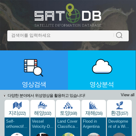
영상검색
영상분석
View all
다양한 분야에서 위성영상을 활용하고 있습니다!
지리
해양
토양
재해
환경
(222)
(102)
(168)
(216)
(157)
Self-
Vessel
Land Cover
Flood in
Developme
orthorectif...
Velocity-D...
Classifica...
Argentina
nt of a Wi...