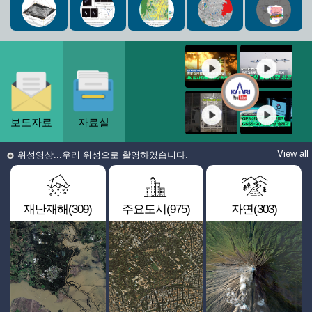
보도자료
자료실
View all
위성영상...우리 위성으로 촬영하였습니다.
재난재해(309)
주요도시(975)
자연(303)