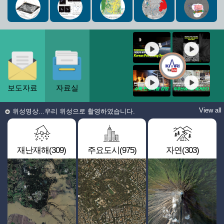
보도자료
자료실
View all
위성영상...우리 위성으로 촬영하였습니다.
재난재해(309)
주요도시(975)
자연(303)