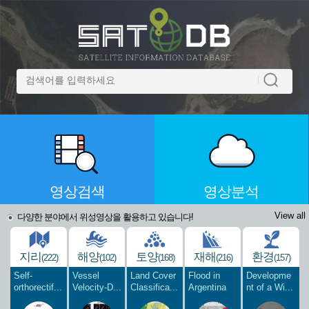
영상검색
영상분석
View all
다양한 분야에서 위성영상을 활용하고 있습니다!
지리
해양
토양
재해
환경
(222)
(102)
(168)
(216)
(157)
Self-
Vessel
Land Cover
Flood in
Developme
orthorectif...
Velocity-D...
Classifica...
Argentina
nt of a Wi...