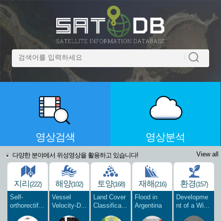
영상검색
영상분석
View all
다양한 분야에서 위성영상을 활용하고 있습니다!
지리
해양
토양
재해
환경
(222)
(102)
(168)
(216)
(157)
Self-
Vessel
Land Cover
Flood in
Developme
orthorectif...
Velocity-D...
Classifica...
Argentina
nt of a Wi...