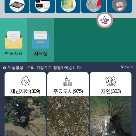
보도자료
자료실
View all
위성영상...우리 위성으로 촬영하였습니다.
재난재해(309)
주요도시(975)
자연(303)