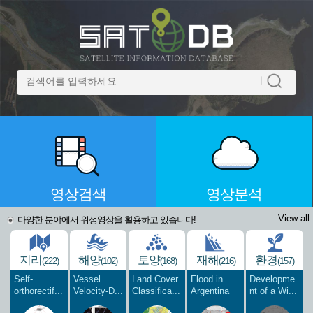
영상검색
영상분석
View all
다양한 분야에서 위성영상을 활용하고 있습니다!
지리
해양
토양
재해
환경
(222)
(102)
(168)
(216)
(157)
Self-
Vessel
Land Cover
Flood in
Developme
orthorectif...
Velocity-D...
Classifica...
Argentina
nt of a Wi...