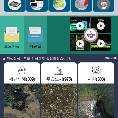
보도자료
자료실
View all
위성영상...우리 위성으로 촬영하였습니다.
재난재해(309)
주요도시(975)
자연(303)