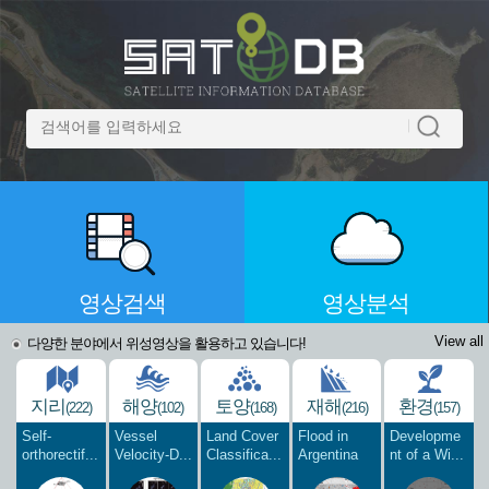
영상검색
영상분석
View all
다양한 분야에서 위성영상을 활용하고 있습니다!
지리
해양
토양
재해
환경
(222)
(102)
(168)
(216)
(157)
Self-
Vessel
Land Cover
Flood in
Developme
orthorectif...
Velocity-D...
Classifica...
Argentina
nt of a Wi...