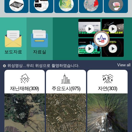
보도자료
자료실
View all
위성영상...우리 위성으로 촬영하였습니다.
재난재해(309)
주요도시(975)
자연(303)