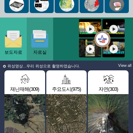
보도자료
자료실
View all
위성영상...우리 위성으로 촬영하였습니다.
재난재해(309)
주요도시(975)
자연(303)