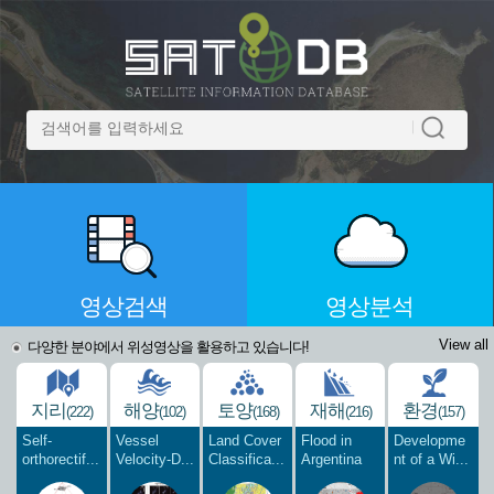
영상검색
영상분석
View all
다양한 분야에서 위성영상을 활용하고 있습니다!
지리
해양
토양
재해
환경
(222)
(102)
(168)
(216)
(157)
Self-
Vessel
Land Cover
Flood in
Developme
orthorectif...
Velocity-D...
Classifica...
Argentina
nt of a Wi...