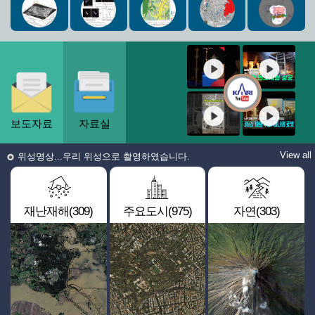
보도자료
자료실
View all
위성영상...우리 위성으로 촬영하였습니다.
재난재해(309)
주요도시(975)
자연(303)