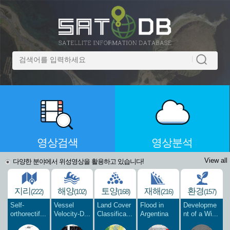
영상검색
영상분석
View all
다양한 분야에서 위성영상을 활용하고 있습니다!
지리
해양
토양
재해
환경
(222)
(102)
(168)
(216)
(157)
Self-
Vessel
Land Cover
Flood in
Developme
orthorectif...
Velocity-D...
Classifica...
Argentina
nt of a Wi...