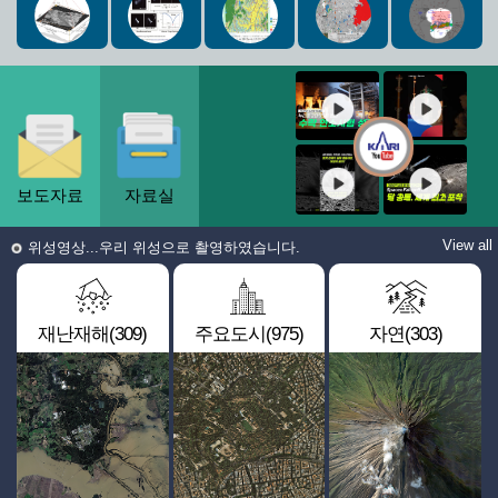
보도자료
자료실
View all
위성영상...우리 위성으로 촬영하였습니다.
재난재해(309)
주요도시(975)
자연(303)