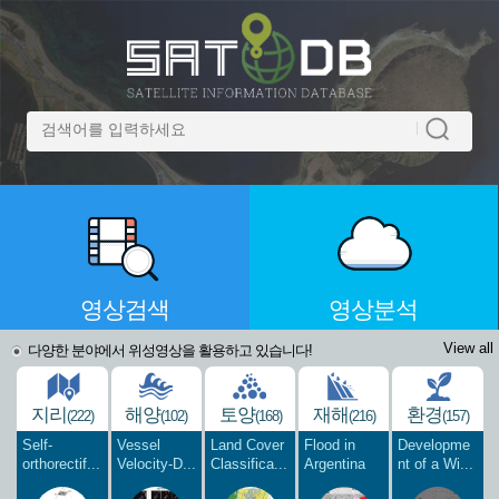
영상검색
영상분석
View all
다양한 분야에서 위성영상을 활용하고 있습니다!
지리
해양
토양
재해
환경
(222)
(102)
(168)
(216)
(157)
Self-
Vessel
Land Cover
Flood in
Developme
orthorectif...
Velocity-D...
Classifica...
Argentina
nt of a Wi...