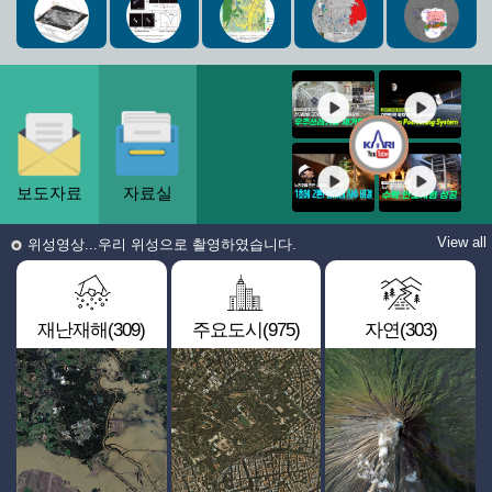
보도자료
자료실
View all
위성영상...우리 위성으로 촬영하였습니다.
재난재해(309)
주요도시(975)
자연(303)