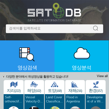
영상검색
영상분석
View all
다양한 분야에서 위성영상을 활용하고 있습니다!
지리
해양
토양
재해
환경
(222)
(102)
(168)
(216)
(157)
Self-
Vessel
Land Cover
Flood in
Developme
orthorectif...
Velocity-D...
Classifica...
Argentina
nt of a Wi...