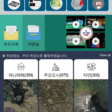
보도자료
자료실
View all
위성영상...우리 위성으로 촬영하였습니다.
재난재해(309)
주요도시(975)
자연(303)