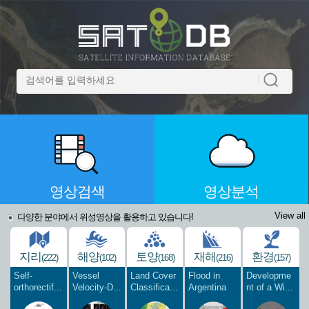
영상검색
영상분석
View all
다양한 분야에서 위성영상을 활용하고 있습니다!
지리
해양
토양
재해
환경
(222)
(102)
(168)
(216)
(157)
Self-
Vessel
Land Cover
Flood in
Developme
orthorectif...
Velocity-D...
Classifica...
Argentina
nt of a Wi...