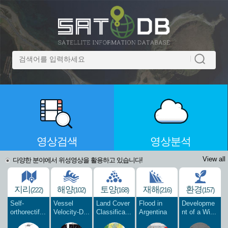
영상검색
영상분석
View all
다양한 분야에서 위성영상을 활용하고 있습니다!
지리
해양
토양
재해
환경
(222)
(102)
(168)
(216)
(157)
Self-
Vessel
Land Cover
Flood in
Developme
orthorectif...
Velocity-D...
Classifica...
Argentina
nt of a Wi...