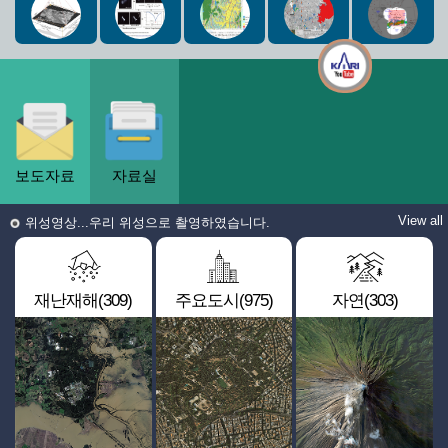
보도자료
자료실
View all
위성영상...우리 위성으로 촬영하였습니다.
재난재해(309)
주요도시(975)
자연(303)