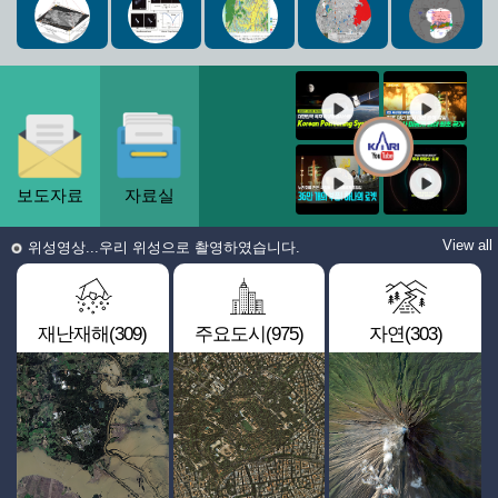
보도자료
자료실
View all
위성영상...우리 위성으로 촬영하였습니다.
재난재해(309)
주요도시(975)
자연(303)