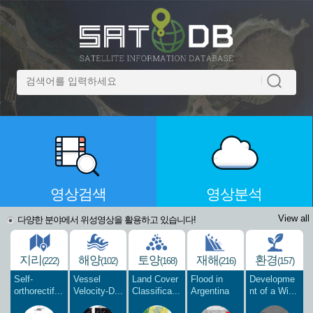
영상검색
영상분석
View all
다양한 분야에서 위성영상을 활용하고 있습니다!
지리
해양
토양
재해
환경
(222)
(102)
(168)
(216)
(157)
Self-
Vessel
Land Cover
Flood in
Developme
orthorectif...
Velocity-D...
Classifica...
Argentina
nt of a Wi...