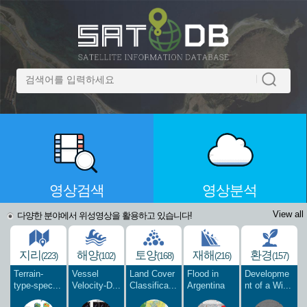
영상검색
영상분석
View all
다양한 분야에서 위성영상을 활용하고 있습니다!
지리
해양
토양
재해
환경
(223)
(102)
(168)
(216)
(157)
Terrain-
Vessel
Land Cover
Flood in
Developme
type-spec...
Velocity-D...
Classifica...
Argentina
nt of a Wi...