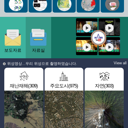
보도자료
자료실
View all
위성영상...우리 위성으로 촬영하였습니다.
재난재해(309)
주요도시(975)
자연(303)