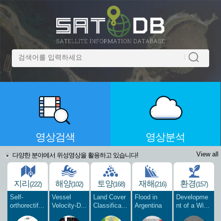
영상검색
영상분석
View all
다양한 분야에서 위성영상을 활용하고 있습니다!
지리
해양
토양
재해
환경
(222)
(102)
(168)
(216)
(157)
Self-
Vessel
Land Cover
Flood in
Developme
orthorectif...
Velocity-D...
Classifica...
Argentina
nt of a Wi...