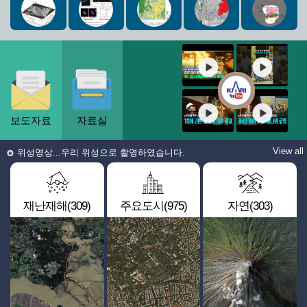
보도자료
자료실
View all
위성영상...우리 위성으로 촬영하였습니다.
재난재해(309)
주요도시(975)
자연(303)