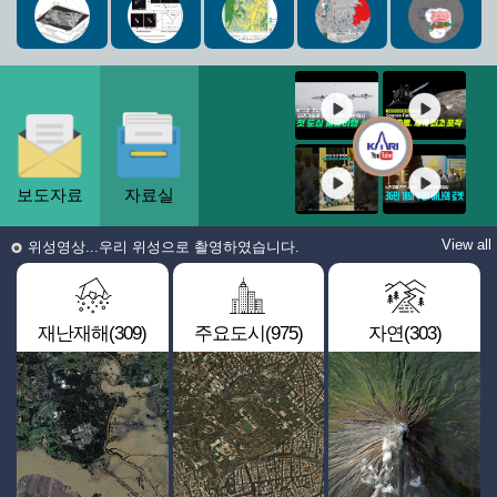
보도자료
자료실
View all
위성영상...우리 위성으로 촬영하였습니다.
재난재해(309)
주요도시(975)
자연(303)