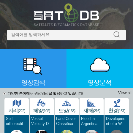
영상검색
영상분석
View all
다양한 분야에서 위성영상을 활용하고 있습니다!
지리
해양
토양
재해
환경
(222)
(102)
(168)
(216)
(157)
Self-
Vessel
Land Cover
Flood in
Developme
orthorectif...
Velocity-D...
Classifica...
Argentina
nt of a Wi...