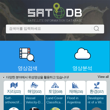
영상검색
영상분석
View all
다양한 분야에서 위성영상을 활용하고 있습니다!
지리
해양
토양
재해
환경
(222)
(102)
(168)
(216)
(157)
Self-
Vessel
Land Cover
Flood in
Developme
orthorectif...
Velocity-D...
Classifica...
Argentina
nt of a Wi...