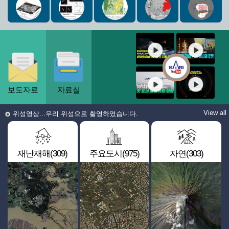
보도자료
자료실
View all
위성영상...우리 위성으로 촬영하였습니다.
재난재해(309)
주요도시(975)
자연(303)