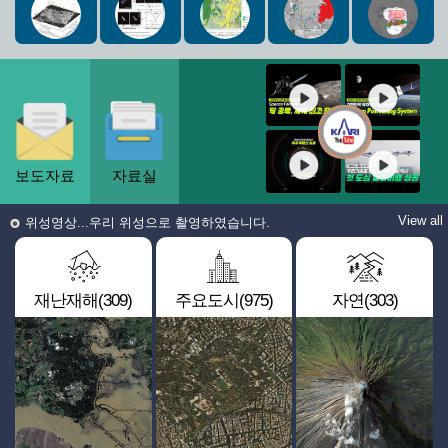
보도자료
자료실
View all
위성영상...우리 위성으로 촬영하였습니다.
재난재해(309)
주요도시(975)
자연(303)