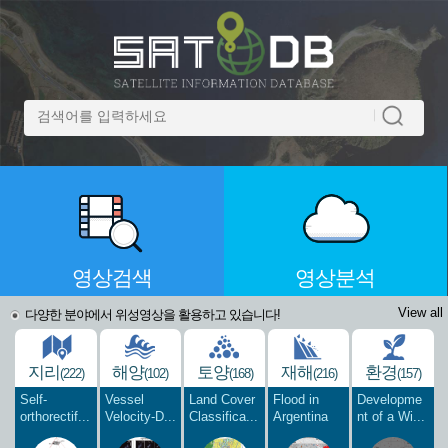
영상검색
영상분석
View all
다양한 분야에서 위성영상을 활용하고 있습니다!
지리
해양
토양
재해
환경
(222)
(102)
(168)
(216)
(157)
Self-
Vessel
Land Cover
Flood in
Developme
orthorectif...
Velocity-D...
Classifica...
Argentina
nt of a Wi...