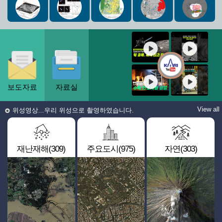
보도자료
자료실
View all
위성영상...우리 위성으로 촬영하였습니다.
재난재해(309)
주요도시(975)
자연(303)