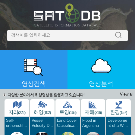
영상검색
영상분석
View all
다양한 분야에서 위성영상을 활용하고 있습니다!
지리
해양
토양
재해
환경
(222)
(102)
(168)
(216)
(157)
Self-
Vessel
Land Cover
Flood in
Developme
orthorectif...
Velocity-D...
Classifica...
Argentina
nt of a Wi...