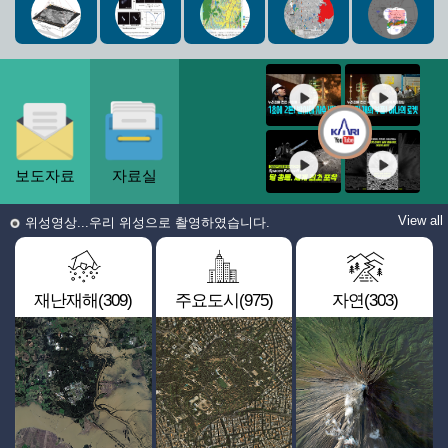
보도자료
자료실
View all
위성영상...우리 위성으로 촬영하였습니다.
재난재해(309)
주요도시(975)
자연(303)