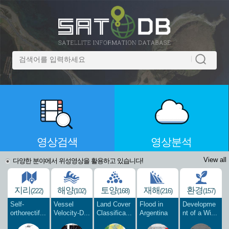
영상검색
영상분석
View all
다양한 분야에서 위성영상을 활용하고 있습니다!
지리
해양
토양
재해
환경
(222)
(102)
(168)
(216)
(157)
Self-
Vessel
Land Cover
Flood in
Developme
orthorectif...
Velocity-D...
Classifica...
Argentina
nt of a Wi...