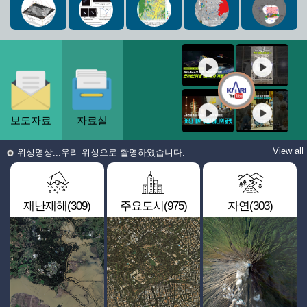
보도자료
자료실
View all
위성영상...우리 위성으로 촬영하였습니다.
재난재해(309)
주요도시(975)
자연(303)