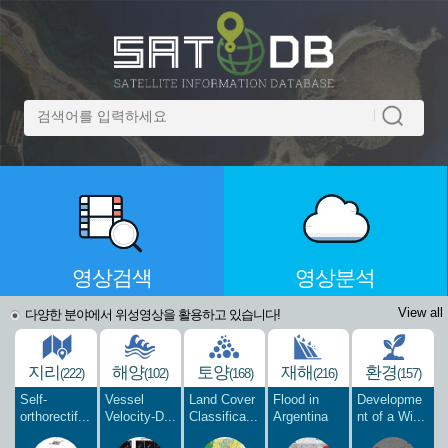
영상검색
영상분석
View all
다양한 분야에서 위성영상을 활용하고 있습니다!
지리
해양
토양
재해
환경
(222)
(102)
(168)
(216)
(157)
Self-
Vessel
Land Cover
Flood in
Developme
orthorectif...
Velocity-D...
Classifica...
Argentina
nt of a Wi...