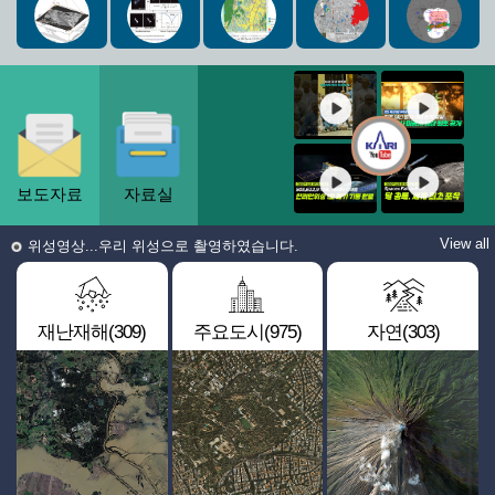
보도자료
자료실
View all
위성영상...우리 위성으로 촬영하였습니다.
재난재해(309)
주요도시(975)
자연(303)