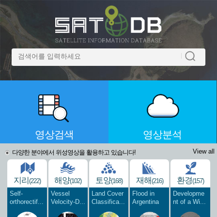
영상검색
영상분석
View all
다양한 분야에서 위성영상을 활용하고 있습니다!
지리
해양
토양
재해
환경
(222)
(102)
(168)
(216)
(157)
Self-
Vessel
Land Cover
Flood in
Developme
orthorectif...
Velocity-D...
Classifica...
Argentina
nt of a Wi...