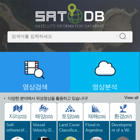
영상검색
영상분석
View all
다양한 분야에서 위성영상을 활용하고 있습니다!
지리
해양
토양
재해
환경
(222)
(102)
(168)
(216)
(157)
Self-
Vessel
Land Cover
Flood in
Developme
orthorectif...
Velocity-D...
Classifica...
Argentina
nt of a Wi...