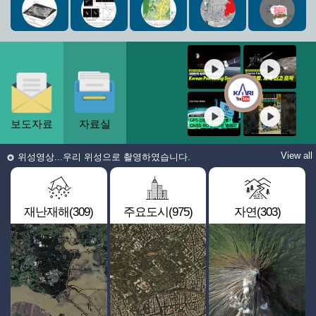
보도자료
자료실
View all
위성영상...우리 위성으로 촬영하였습니다.
재난재해(309)
주요도시(975)
자연(303)