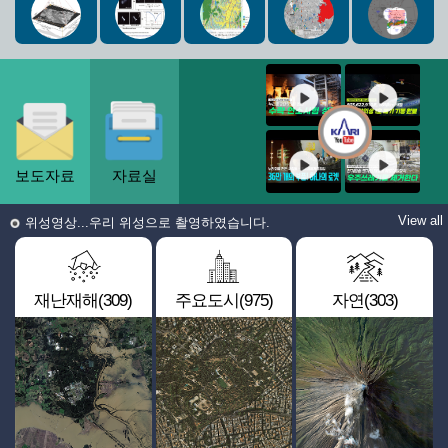
보도자료
자료실
View all
위성영상...우리 위성으로 촬영하였습니다.
재난재해(309)
주요도시(975)
자연(303)