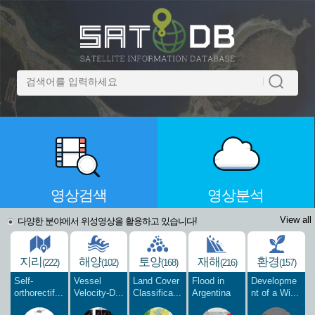
영상검색
영상분석
View all
다양한 분야에서 위성영상을 활용하고 있습니다!
지리
해양
토양
재해
환경
(222)
(102)
(168)
(216)
(157)
Self-
Vessel
Land Cover
Flood in
Developme
orthorectif...
Velocity-D...
Classifica...
Argentina
nt of a Wi...