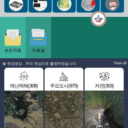
보도자료
자료실
View all
위성영상...우리 위성으로 촬영하였습니다.
재난재해(309)
주요도시(975)
자연(303)