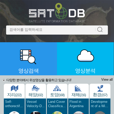
영상검색
영상분석
View all
다양한 분야에서 위성영상을 활용하고 있습니다!
지리
해양
토양
재해
환경
(222)
(102)
(168)
(216)
(157)
Self-
Vessel
Land Cover
Flood in
Developme
orthorectif...
Velocity-D...
Classifica...
Argentina
nt of a Wi...