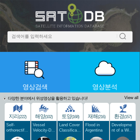
영상검색
영상분석
View all
다양한 분야에서 위성영상을 활용하고 있습니다!
지리
해양
토양
재해
환경
(222)
(102)
(168)
(216)
(157)
Self-
Vessel
Land Cover
Flood in
Developme
orthorectif...
Velocity-D...
Classifica...
Argentina
nt of a Wi...