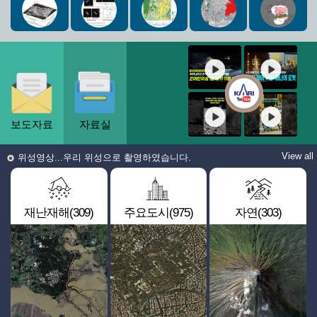
보도자료
자료실
View all
위성영상...우리 위성으로 촬영하였습니다.
재난재해(309)
주요도시(975)
자연(303)